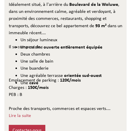
Boulevard de la Woluwe
Idéalement situé, à l'arrière du
,
dans un environnement calme, agréable et verdoyant, à
proximité des commerces, restaurants, shopping et
93 m²
transports, découvrez ce bel appartement de
dans un
immeuble récent.
Un séjour lumineux
Il se compose de :
ouverte entièrement équipée
Une cuisine
Deux chambres
Une salle de bain
Une buanderie
orientée sud-ouest
Une agréable terrasse
120€/mois
Emplacement de parking :
cave
Une
150€/mois
Charges :
PEB : B
Proche des transports, commerces et espaces verts.
Lire la suite
uniquement par mail
Infos et visites
Contactez-nous